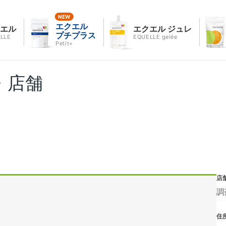
エクエル
クエル
エクエル ジュレ
プチプラス
LLE
EQUELLE gelée
Petit+
・店舗
店
調
住