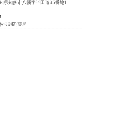
知県知多市八幡字半田道35番地1
名
おり調剤薬局