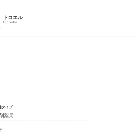
トコエル
tocoelle
舗タイプ
剤薬局
所