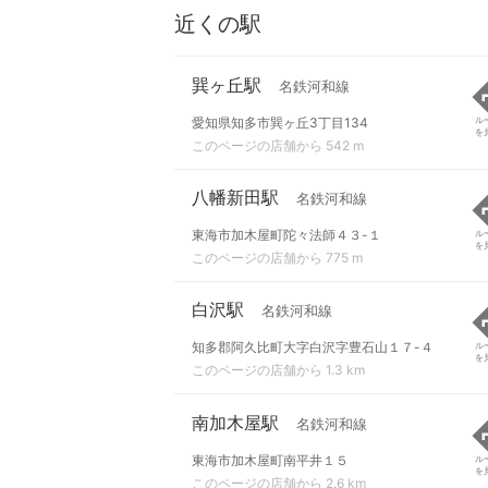
近くの駅
巽ヶ丘駅
名鉄河和線
愛知県知多市巽ヶ丘3丁目134
ル
を
このページの店舗から 542 m
八幡新田駅
名鉄河和線
東海市加木屋町陀々法師４３-１
ル
を
このページの店舗から 775 m
白沢駅
名鉄河和線
知多郡阿久比町大字白沢字豊石山１７-４
ル
を
このページの店舗から 1.3 km
南加木屋駅
名鉄河和線
東海市加木屋町南平井１５
ル
を
このページの店舗から 2.6 km