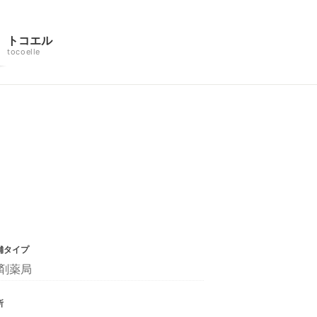
トコエル
tocoelle
舗タイプ
剤薬局
所