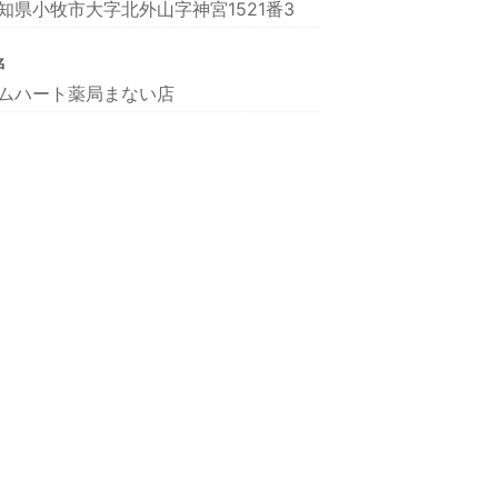
知県小牧市大字北外山字神宮1521番3
名
ムハート薬局まない店