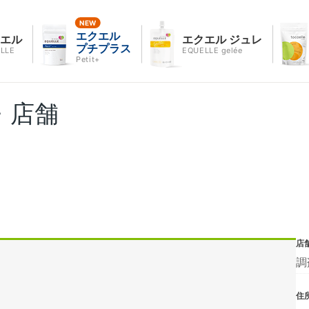
エクエル
クエル
エクエル ジュレ
プチプラス
LLE
EQUELLE gelée
Petit+
・店舗
店
調
住