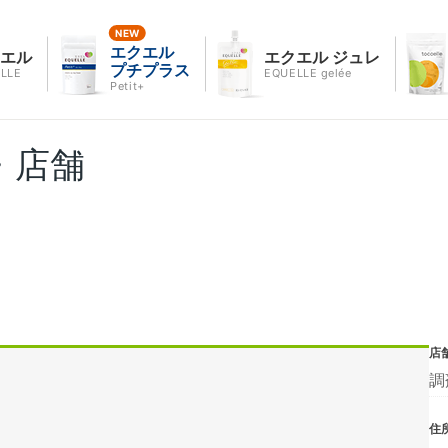
エクエル
クエル
エクエル ジュレ
プチプラス
LLE
EQUELLE gelée
Petit+
・店舗
店
調
住