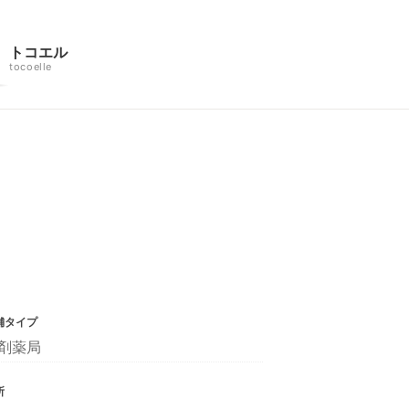
トコエル
tocoelle
舗タイプ
剤薬局
所