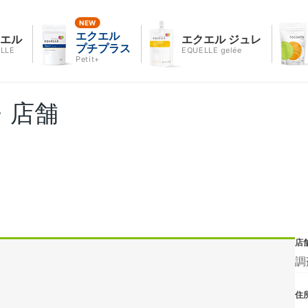
エクエル
クエル
エクエル ジュレ
プチプラス
LLE
EQUELLE gelée
Petit+
・店舗
店
調
住