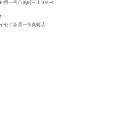
知県一宮市奥町三出104-4
名
イセイ薬局一宮奥町店