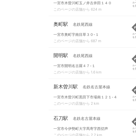
一宮市木曽川町玉ノ井古井田１４０
ル
を
このページの店舗から 624 m
奥町駅
名鉄尾西線
一宮市奥町字南目草３０-１
ル
を
このページの店舗から 687 m
開明駅
名鉄尾西線
一宮市開明名古羅４７-１
ル
を
このページの店舗から 1.6 km
新木曽川駅
名鉄名古屋本線
一宮市木曽川町黒田下市場南１２１-４
ル
を
このページの店舗から 2 km
石刀駅
名鉄名古屋本線
一宮市今伊勢町大字馬寄字西切声
ル
を
このページの店舗から 2.2 km