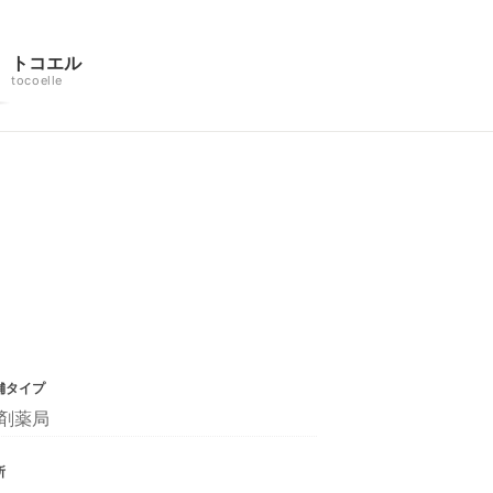
トコエル
tocoelle
舗タイプ
剤薬局
所