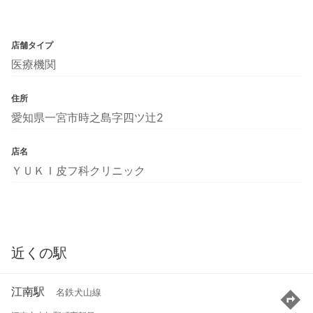
店舗タイプ
医療機関
住所
愛知県一宮市時之島字四ツ辻2
店名
ＹＵＫＩ皮フ科クリニック
近くの駅
江南駅
名鉄犬山線