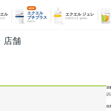
エクエル
クエル
エクエル ジュレ
プチプラス
LLE
EQUELLE gelée
Petit+
・店舗
店
調
住