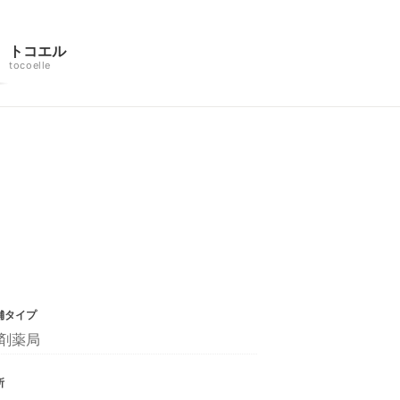
トコエル
tocoelle
舗タイプ
剤薬局
所