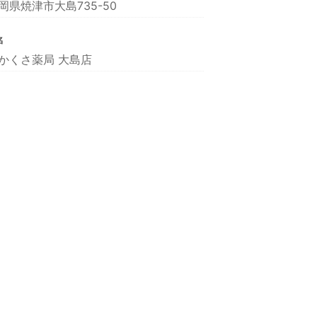
岡県焼津市大島735-50
名
かくさ薬局 大島店