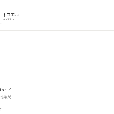
トコエル
tocoelle
舗タイプ
剤薬局
所