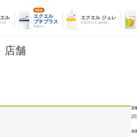
エクエル
クエル
エクエル ジュレ
プチプラス
LLE
EQUELLE gelée
Petit+
・店舗
店
調
住