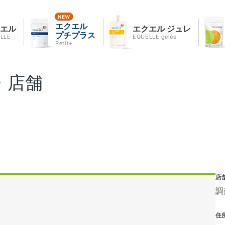
エクエル
クエル
エクエル ジュレ
プチプラス
LLE
EQUELLE gelée
Petit+
・店舗
店
調
住