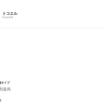
トコエル
tocoelle
舗タイプ
剤薬局
所