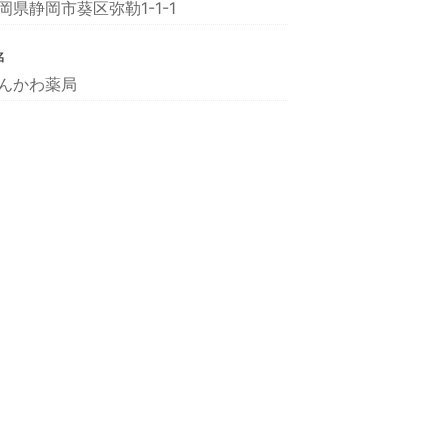
岡県静岡市葵区弥勒1-1-1
名
んかわ薬局