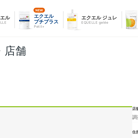
エクエル
クエル
エクエル ジュレ
プチプラス
LLE
EQUELLE gelée
Petit+
・店舗
店
調
住