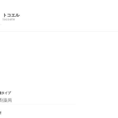
トコエル
tocoelle
舗タイプ
剤薬局
所