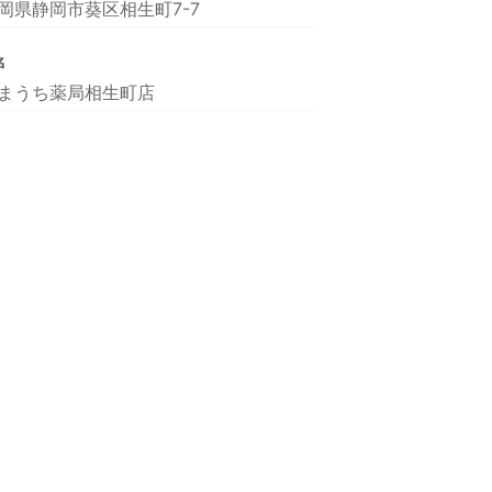
岡県静岡市葵区相生町7-7
名
まうち薬局相生町店