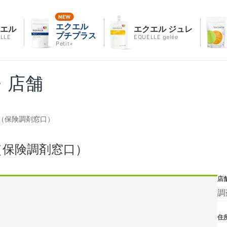
エクエル
クエル
エクエル ジュレ
プチプラス
LLE
EQUELLE gelée
Petit+
・店舗
（保険調剤窓口）
（保険調剤窓口）
店
調
住