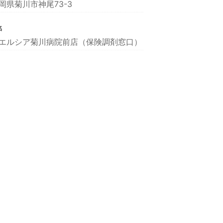
岡県菊川市神尾73-3
名
エルシア菊川病院前店（保険調剤窓口）