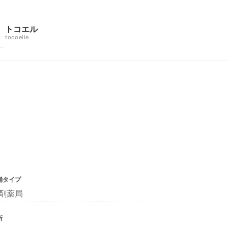
トコエル
tocoelle
舗タイプ
剤薬局
所