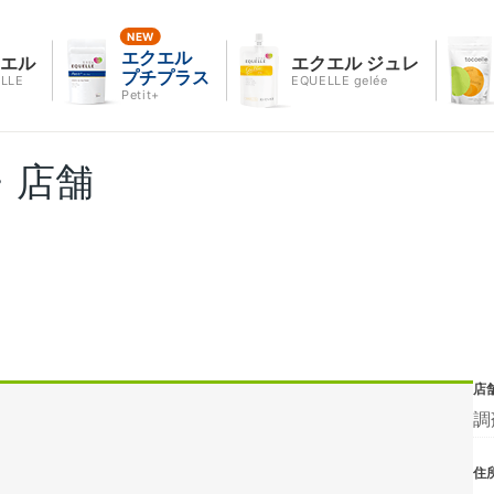
エクエル
クエル
エクエル ジュレ
プチプラス
LLE
EQUELLE gelée
Petit+
・店舗
店
調
住