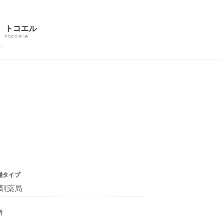
トコエル
tocoelle
舗タイプ
剤薬局
所