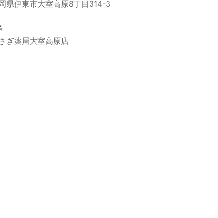
岡県伊東市大室高原8丁目314-3
名
さぎ薬局大室高原店