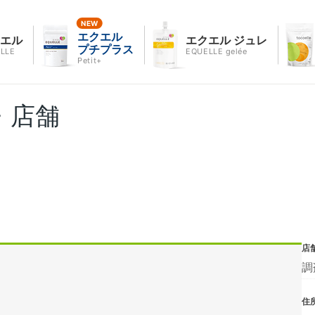
エクエル
クエル
エクエル ジュレ
プチプラス
LLE
EQUELLE gelée
Petit+
・店舗
店
調
住