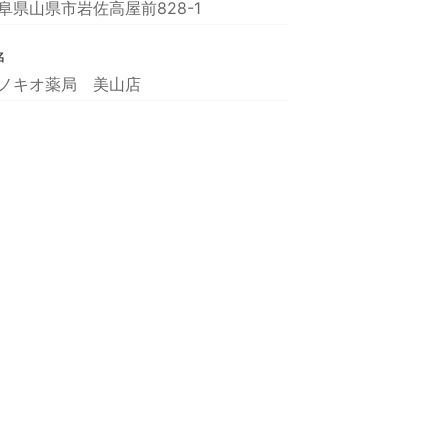
阜県山県市岩佐高屋前828-1
名
ノキオ薬局 美山店