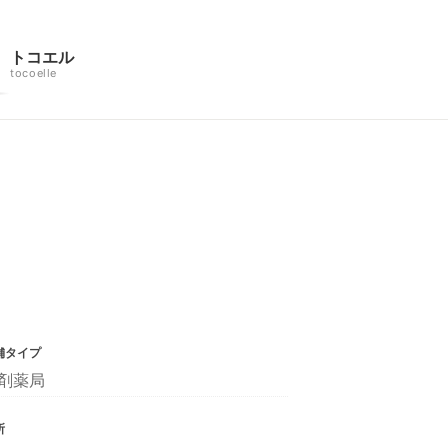
トコエル
tocoelle
舗タイプ
剤薬局
所