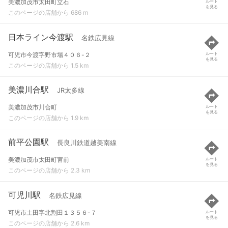
美濃加茂市太田町立石
ルート
を見る
このページの店舗から 686 m
日本ライン今渡駅
名鉄広見線
可児市今渡字野市場４０６-２
ルート
を見る
このページの店舗から 1.5 km
美濃川合駅
JR太多線
美濃加茂市川合町
ルート
を見る
このページの店舗から 1.9 km
前平公園駅
長良川鉄道越美南線
美濃加茂市太田町宮前
ルート
を見る
このページの店舗から 2.3 km
可児川駅
名鉄広見線
可児市土田字北割田１３５６-７
ルート
を見る
このページの店舗から 2.6 km