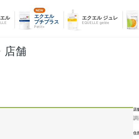
エクエル
クエル
エクエル ジュレ
プチプラス
LLE
EQUELLE gelée
Petit+
・店舗
店
調
住