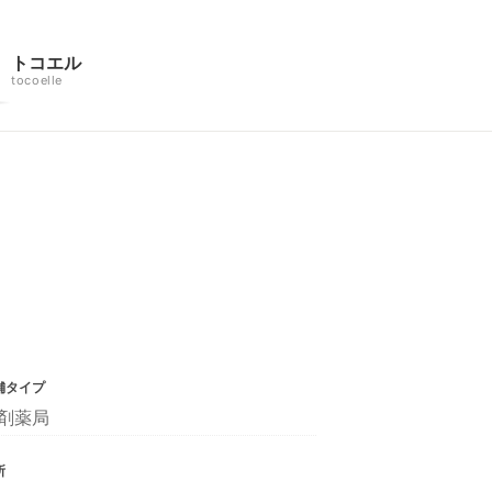
トコエル
tocoelle
舗タイプ
剤薬局
所