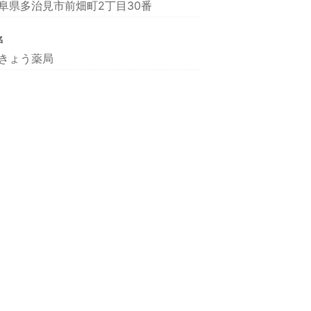
阜県多治見市前畑町2丁目30番
名
きょう薬局