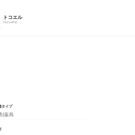
トコエル
tocoelle
舗タイプ
剤薬局
所