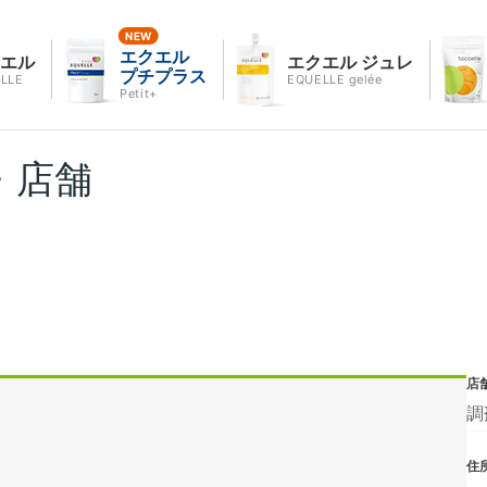
エクエル
クエル
エクエル ジュレ
プチプラス
LLE
EQUELLE gelée
Petit+
・店舗
店
調
住