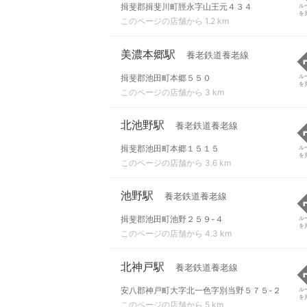
揖斐郡揖斐川町脛永字山王元４３４
ル
を
このページの店舗から 1.2 km
美濃本郷駅
養老鉄道養老線
揖斐郡池田町本郷５５０
ル
を
このページの店舗から 3 km
北池野駅
養老鉄道養老線
揖斐郡池田町本郷１５１５
ル
を
このページの店舗から 3.6 km
池野駅
養老鉄道養老線
揖斐郡池田町池野２５９-４
ル
を
このページの店舗から 4.3 km
北神戸駅
養老鉄道養老線
安八郡神戸町大字北一色字別当野５７５-２
ル
を
このページの店舗から 5 km