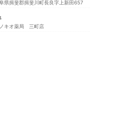
阜県揖斐郡揖斐川町長良字上新田657
名
ノキオ薬局 三町店