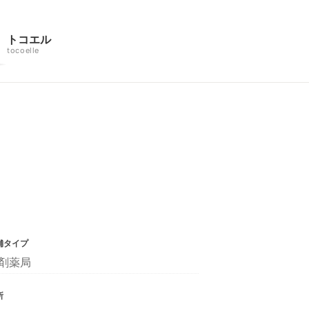
トコエル
tocoelle
舗タイプ
剤薬局
所