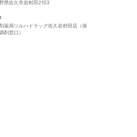
野県佐久市岩村田2103
名
剤薬局ツルハドラッグ佐久岩村田店（保
調剤窓口）