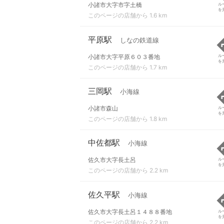
小諸市大字市字土橋
ル
を
このページの店舗から 1.6 km
平原駅
しなの鉄道線
小諸市大字平原６０３番地
ル
を
このページの店舗から 1.7 km
三岡駅
小海線
小諸市森山
ル
を
このページの店舗から 1.8 km
中佐都駅
小海線
佐久市大字長土呂
ル
を
このページの店舗から 2.2 km
佐久平駅
小海線
佐久市大字長土呂１４８８番地
ル
を
このページの店舗から 2.2 km