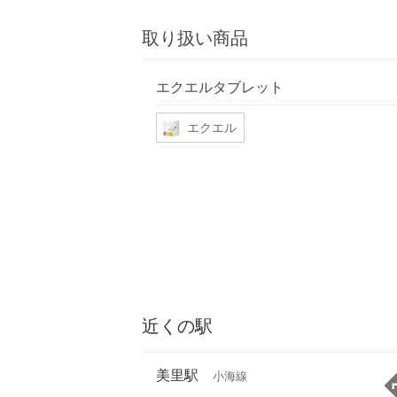
取り扱い商品
エクエルタブレット
エクエル
近くの駅
美里駅
小海線