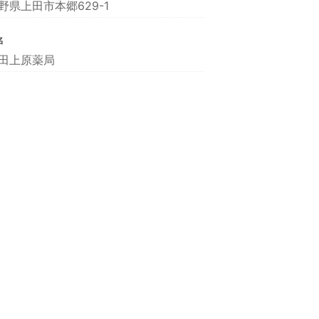
野県上田市本郷629-1
名
田上原薬局