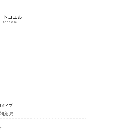
トコエル
tocoelle
舗タイプ
剤薬局
所