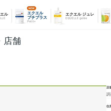
エクエル
クエル
エクエル ジュレ
プチプラス
LLE
EQUELLE gelée
Petit+
・店舗
店
調
住