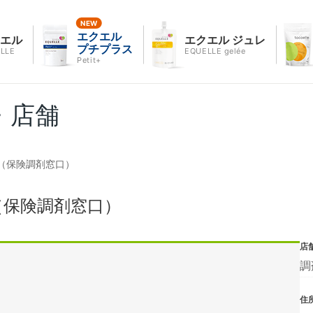
エクエル
クエル
エクエル ジュレ
プチプラス
LLE
EQUELLE gelée
Petit+
・店舗
（保険調剤窓口）
（保険調剤窓口）
店
調
住