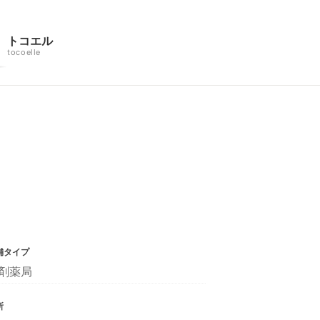
トコエル
tocoelle
舗タイプ
剤薬局
所