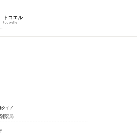
トコエル
tocoelle
舗タイプ
剤薬局
所