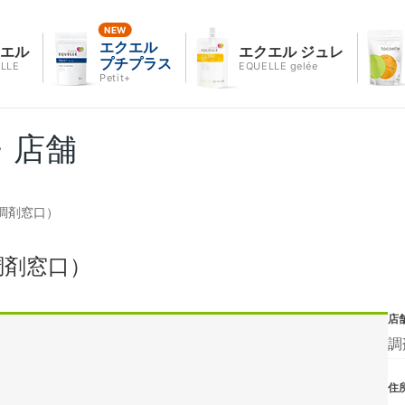
エクエル
クエル
エクエル ジュレ
プチプラス
LLE
EQUELLE gelée
Petit+
・店舗
調剤窓口）
調剤窓口）
店
調
住