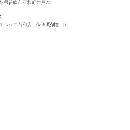
梨県笛吹市石和町井戸72
名
エルシア石和店（保険調剤窓口）