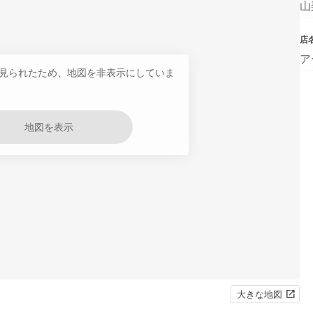
山
店
ア
見られたため、地図を非表示にしていま
地図を表示
大きな地図