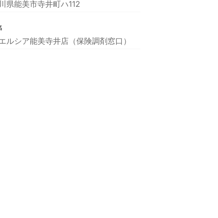
川県能美市寺井町ハ112
名
エルシア能美寺井店（保険調剤窓口）