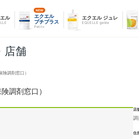
エクエル
クエル
エクエル ジュレ
プチプラス
LLE
EQUELLE gelée
Petit+
・店舗
保険調剤窓口）
保険調剤窓口）
店
調
住