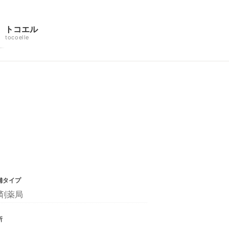
トコエル
tocoelle
舗タイプ
剤薬局
所