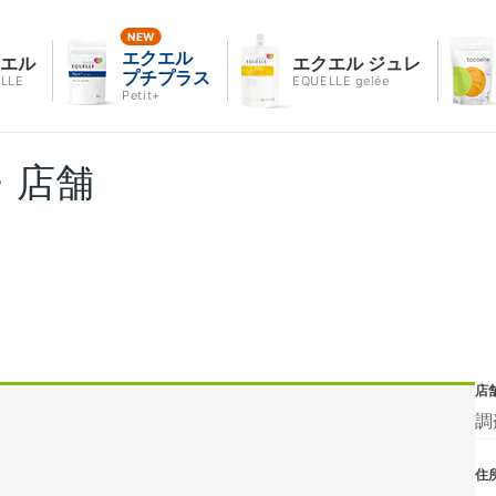
エクエル
クエル
エクエル ジュレ
プチプラス
LLE
EQUELLE gelée
Petit+
・店舗
店
調
住