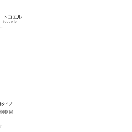
トコエル
tocoelle
舗タイプ
剤薬局
所