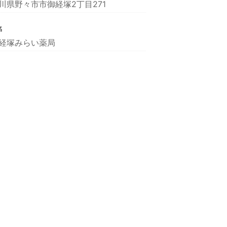
川県野々市市御経塚2丁目271
名
経塚みらい薬局