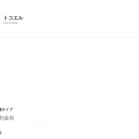
トコエル
tocoelle
舗タイプ
剤薬局
所