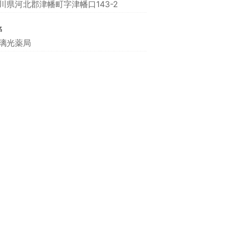
川県河北郡津幡町字津幡口143-2
名
璃光薬局