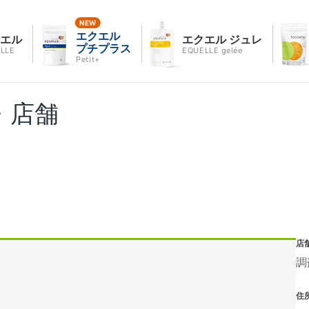
エクエル
クエル
エクエル ジュレ
プチプラス
LLE
EQUELLE gelée
Petit+
・店舗
店
調
住