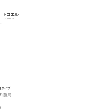
トコエル
tocoelle
舗タイプ
剤薬局
所