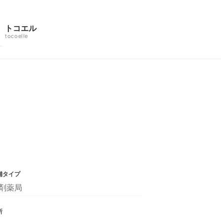
トコエル
tocoelle
舗タイプ
剤薬局
所