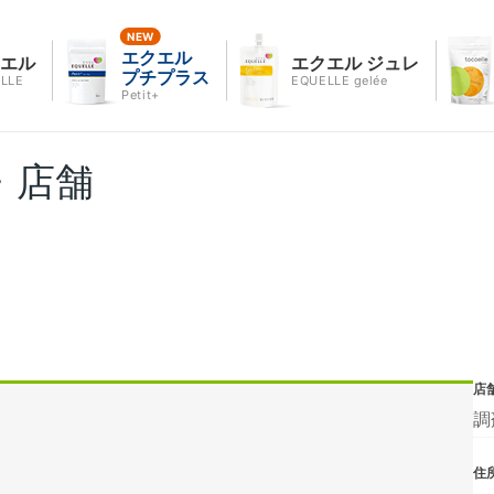
エクエル
クエル
エクエル ジュレ
プチプラス
LLE
EQUELLE gelée
Petit+
・店舗
店
調
住