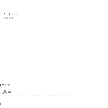
トコエル
tocoelle
舗タイプ
剤薬局
所