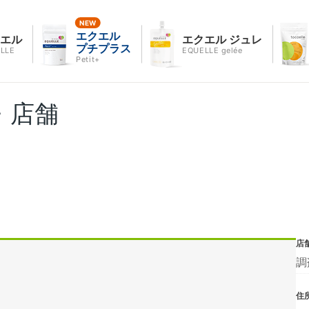
エクエル
クエル
エクエル ジュレ
プチプラス
LLE
EQUELLE gelée
Petit+
・店舗
店
調
住