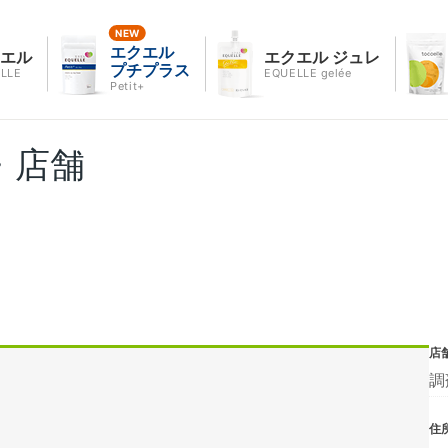
エクエル
クエル
エクエル ジュレ
プチプラス
LLE
EQUELLE gelée
Petit+
・店舗
店
調
住