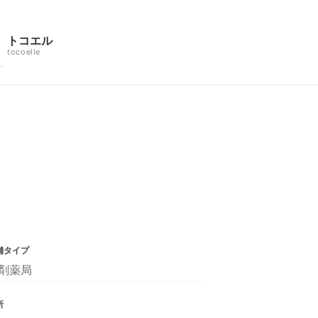
トコエル
tocoelle
舗タイプ
剤薬局
所