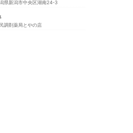
潟県新潟市中央区湖南24-3
名
民調剤薬局とやの店