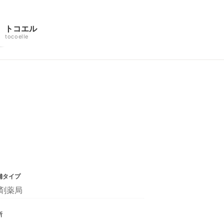
トコエル
tocoelle
舗タイプ
剤薬局
所