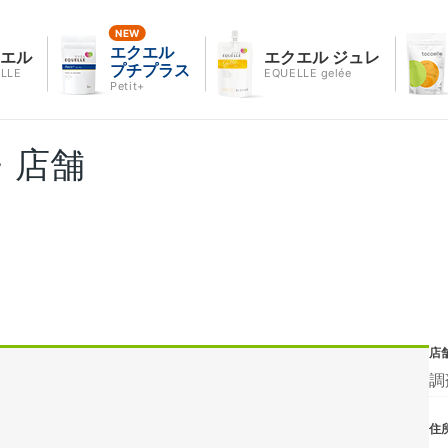
エクエル
クエル
エクエル ジュレ
プチプラス
LLE
EQUELLE gelée
Petit+
・店舗
店
調
住