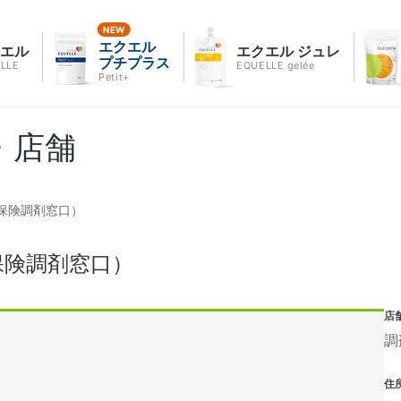
エクエル
クエル
エクエル ジュレ
プチプラス
LLE
EQUELLE gelée
Petit+
・店舗
保険調剤窓口）
保険調剤窓口）
店
調
住