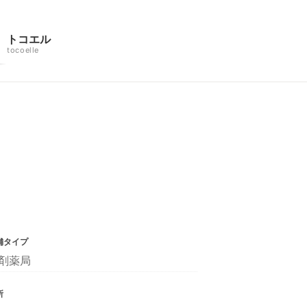
トコエル
tocoelle
舗タイプ
剤薬局
所