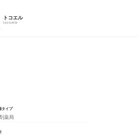
トコエル
tocoelle
舗タイプ
剤薬局
所