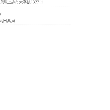
潟県上越市大字飯1377-1
名
高田薬局