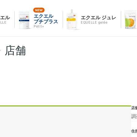
エクエル
クエル
エクエル ジュレ
プチプラス
LLE
EQUELLE gelée
Petit+
・店舗
店
調
住