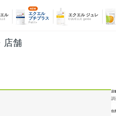
エクエル
クエル
エクエル ジュレ
プチプラス
LLE
EQUELLE gelée
Petit+
・店舗
店
調
住