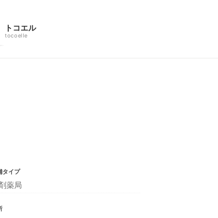
トコエル
tocoelle
舗タイプ
剤薬局
所