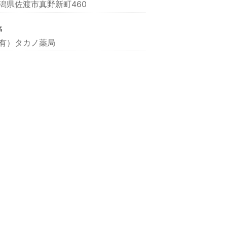
潟県佐渡市真野新町460
名
有）タカノ薬局