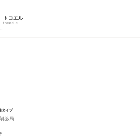
トコエル
tocoelle
舗タイプ
剤薬局
所