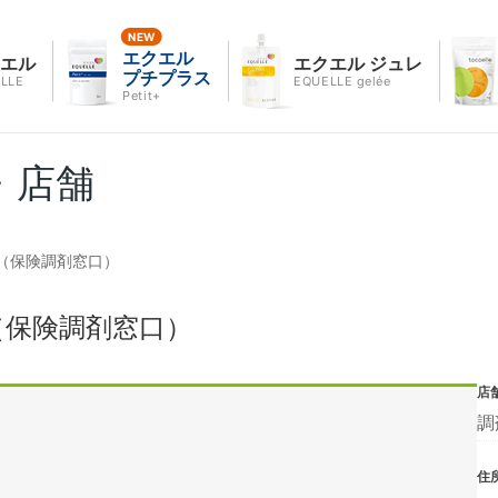
エクエル
クエル
エクエル ジュレ
プチプラス
LLE
EQUELLE gelée
Petit+
・店舗
（保険調剤窓口）
（保険調剤窓口）
店
調
住