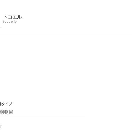
トコエル
tocoelle
舗タイプ
剤薬局
所