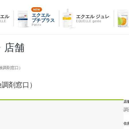
エクエル
クエル
エクエル ジュレ
プチプラス
LLE
EQUELLE gelée
Petit+
・店舗
険調剤窓口）
険調剤窓口）
店
調
住