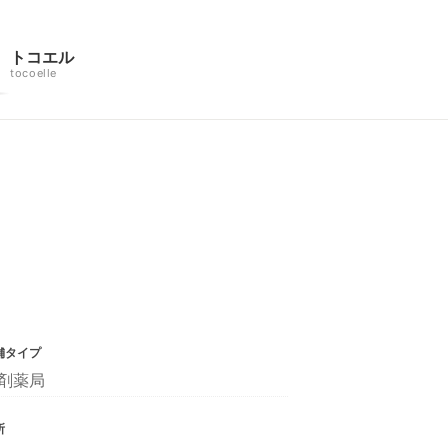
トコエル
tocoelle
舗タイプ
剤薬局
所