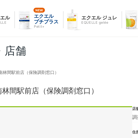
エクエル
クエル
エクエル ジュレ
プチプラス
LLE
EQUELLE gelée
Petit+
・店舗
南林間駅前店（保険調剤窓口）
南林間駅前店（保険調剤窓口）
店
調
住