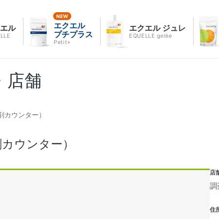
エクエル
クエル
エクエル ジュレ
プチプラス
LLE
EQUELLE gelée
Petit+
・店舗
剤カウンター）
剤カウンター）
店
調
住