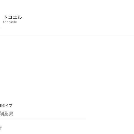
トコエル
tocoelle
舗タイプ
剤薬局
所