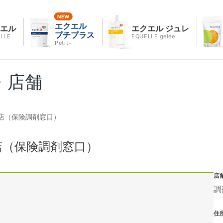
エクエル
クエル
エクエル ジュレ
プチプラス
LLE
EQUELLE gelée
Petit+
・店舗
店（保険調剤窓口）
店（保険調剤窓口）
店
調
住