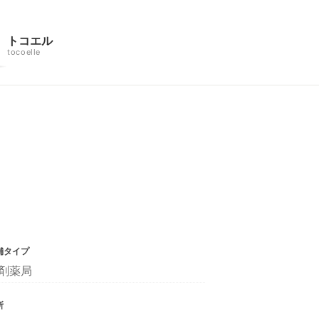
トコエル
tocoelle
舗タイプ
剤薬局
所