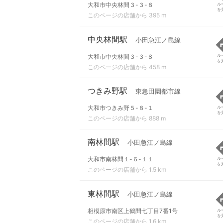
大和市中央林間３-３-８
ル
を
このページの店舗から 395 m
中央林間駅
小田急江ノ島線
大和市中央林間３-３-８
ル
を
このページの店舗から 458 m
つきみ野駅
東急田園都市線
大和市つきみ野５-８-１
ル
を
このページの店舗から 888 m
南林間駅
小田急江ノ島線
大和市南林間１-６-１１
ル
を
このページの店舗から 1.5 km
東林間駅
小田急江ノ島線
相模原市南区上鶴間七丁目7番1号
ル
を
このページの店舗から 1.6 km