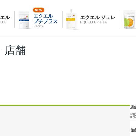
エクエル
クエル
エクエル ジュレ
プチプラス
LLE
EQUELLE gelée
Petit+
・店舗
店
調
住