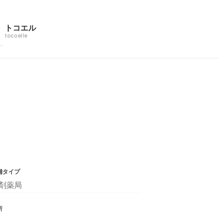
トコエル
tocoelle
舗タイプ
剤薬局
所