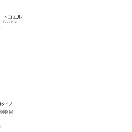
トコエル
tocoelle
舗タイプ
剤薬局
所