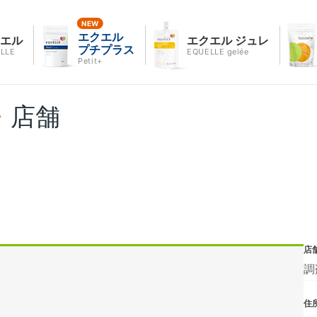
エクエル
クエル
エクエル ジュレ
プチプラス
LLE
EQUELLE gelée
Petit+
・店舗
店
調
住