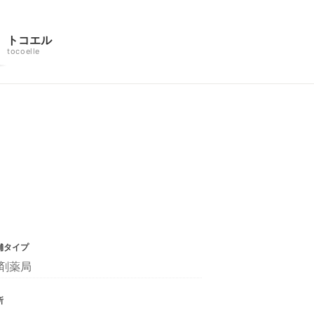
トコエル
tocoelle
舗タイプ
剤薬局
所