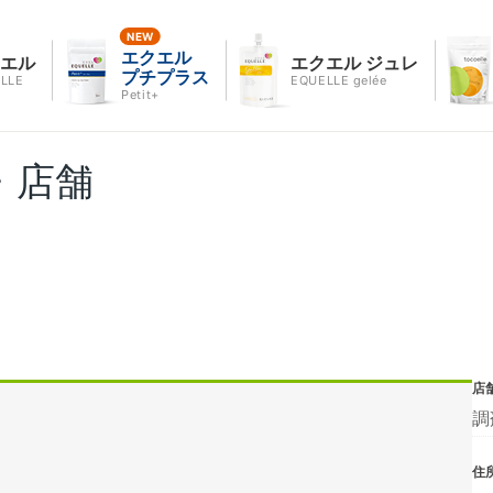
エクエル
クエル
エクエル ジュレ
プチプラス
LLE
EQUELLE gelée
Petit+
・店舗
店
調
住