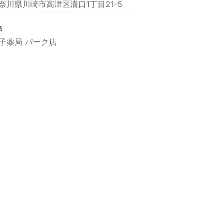
奈川県川崎市高津区溝口1丁目21-5
名
子薬局 パーク店