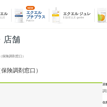
エクエル
クエル
エクエル ジュレ
プチプラス
LLE
EQUELLE gelée
Petit+
・店舗
（保険調剤窓口）
（保険調剤窓口）
店
調
住