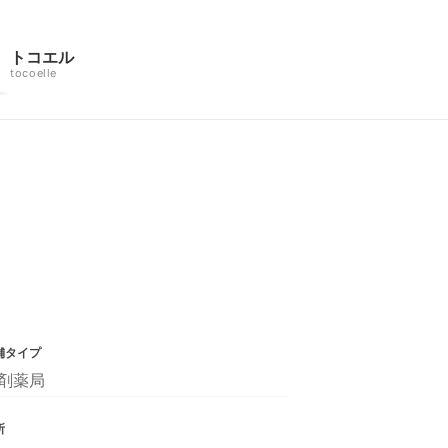
トコエル
tocoelle
舗タイプ
剤薬局
所