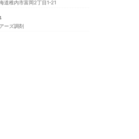
海道稚内市富岡2丁目1-21
名
アーズ調剤