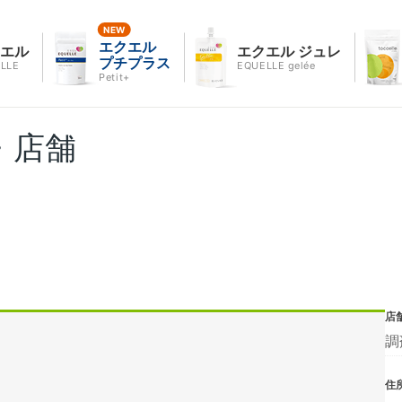
エクエル
クエル
エクエル ジュレ
プチプラス
LLE
EQUELLE gelée
Petit+
・店舗
店
調
住