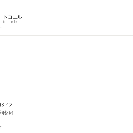
トコエル
tocoelle
舗タイプ
剤薬局
所