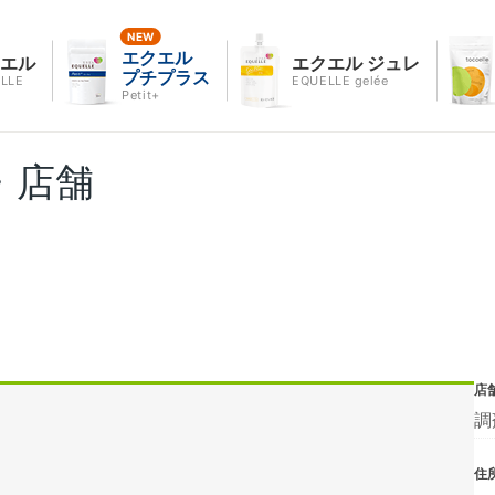
エクエル
クエル
エクエル ジュレ
プチプラス
LLE
EQUELLE gelée
Petit+
・店舗
店
調
住