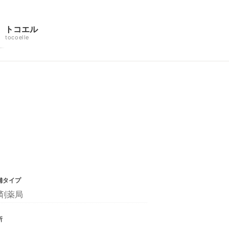
トコエル
tocoelle
舗タイプ
剤薬局
所