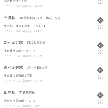
武蔵野市境１丁目
ルート
を見る
このページの店舗から 257 m
三鷹駅
JR中央本線(東京～塩尻) など
東京都三鷹市下連雀三丁目46-1
ルート
を見る
このページの店舗から 1.4 km
新小金井駅
西武多摩川線
小金井市東町４-２４-１
ルート
を見る
このページの店舗から 1.8 km
東小金井駅
JR中央線(快速)
小金井市梶野町５丁目
ルート
を見る
このページの店舗から 1.9 km
田無駅
西武新宿線
西東京市田無町４-１-１
ルート
を見る
このページの店舗から 3 km