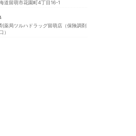
海道留萌市花園町4丁目16-1
名
剤薬局ツルハドラッグ留萌店（保険調剤
口）