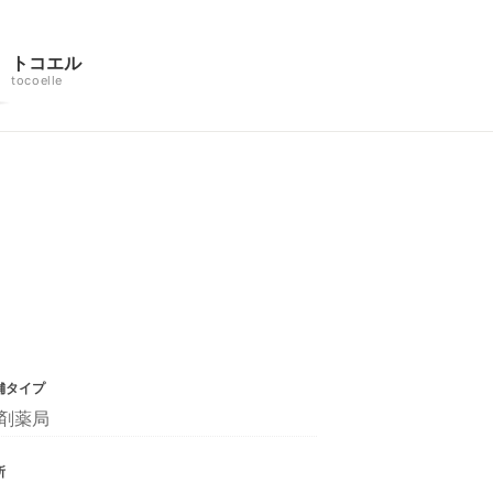
トコエル
tocoelle
舗タイプ
剤薬局
所