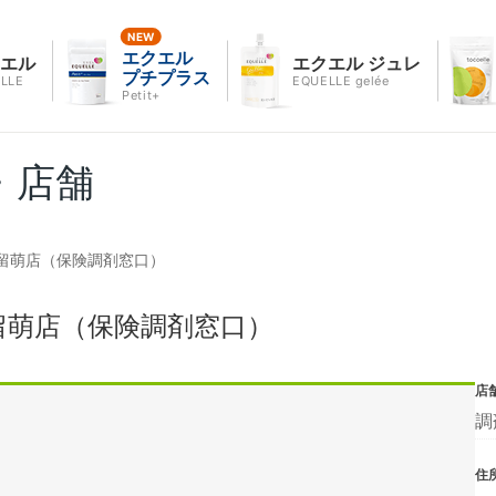
エクエル
クエル
エクエル ジュレ
プチプラス
LLE
EQUELLE gelée
Petit+
・店舗
留萌店（保険調剤窓口）
留萌店（保険調剤窓口）
店
調
住