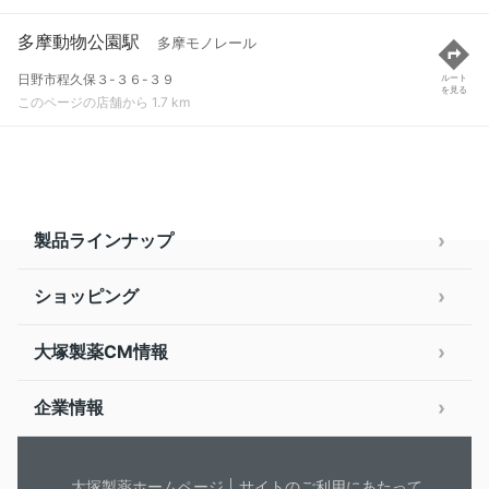
多摩動物公園駅
多摩モノレール
日野市程久保３-３６-３９
ルート
を見る
このページの店舗から 1.7 km
製品ラインナップ
ショッピング
大塚製薬CM情報
企業情報
大塚製薬ホームページ
サイトのご利用にあたって