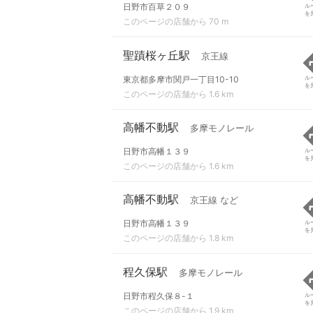
日野市百草２０９
ル
を
このページの店舗から 70 m
聖蹟桜ヶ丘駅
京王線
東京都多摩市関戸一丁目10-10
ル
を
このページの店舗から 1.6 km
高幡不動駅
多摩モノレール
日野市高幡１３９
ル
を
このページの店舗から 1.6 km
高幡不動駅
京王線 など
日野市高幡１３９
ル
を
このページの店舗から 1.8 km
程久保駅
多摩モノレール
日野市程久保８-１
ル
を
このページの店舗から 1.9 km