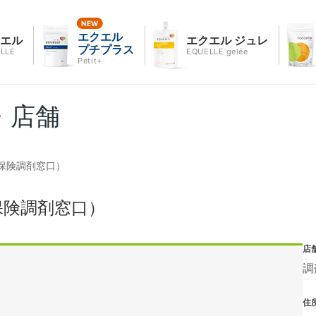
エクエル
クエル
エクエル ジュレ
プチプラス
LLE
EQUELLE gelée
Petit+
・店舗
保険調剤窓口）
保険調剤窓口）
店
調
住