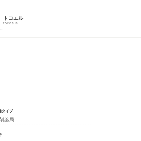
トコエル
tocoelle
舗タイプ
剤薬局
所