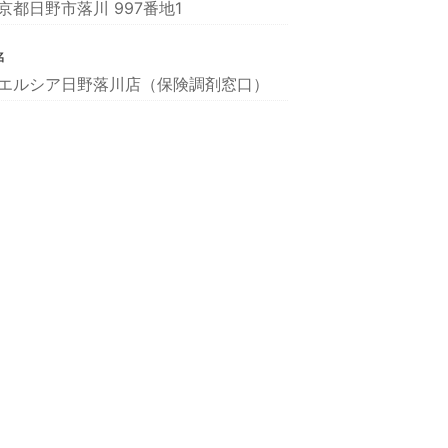
京都日野市落川 997番地1
名
エルシア日野落川店（保険調剤窓口）