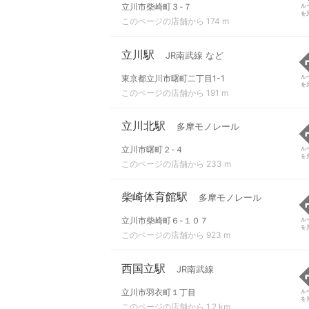
立川市柴崎町３-７
ル
を
このページの店舗から 174 m
立川駅
JR南武線 など
東京都立川市曙町二丁目1-1
ル
を
このページの店舗から 191 m
立川北駅
多摩モノレール
立川市曙町２-４
ル
を
このページの店舗から 233 m
柴崎体育館駅
多摩モノレール
立川市柴崎町６-１０７
ル
を
このページの店舗から 923 m
西国立駅
JR南武線
立川市羽衣町１丁目
ル
を
このページの店舗から 1.2 km