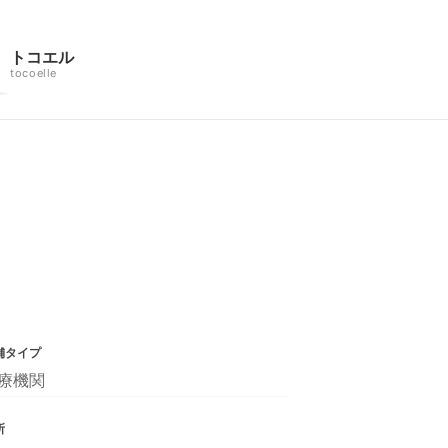
トコエル
tocoelle
舗タイプ
療機関
所