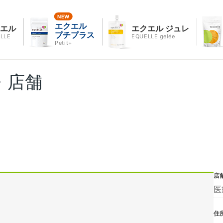
エクエル
クエル
エクエル ジュレ
プチプラス
LLE
EQUELLE gelée
Petit+
・店舗
店
医
住