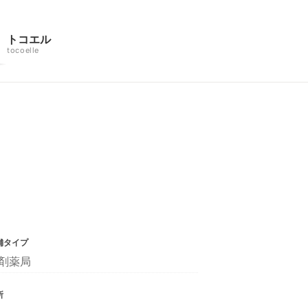
トコエル
tocoelle
舗タイプ
剤薬局
所