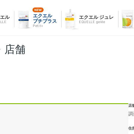
エクエル
クエル
エクエル ジュレ
プチプラス
LLE
EQUELLE gelée
Petit+
・店舗
店
調
住