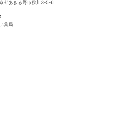
京都あきる野市秋川3-5-6
名
い薬局