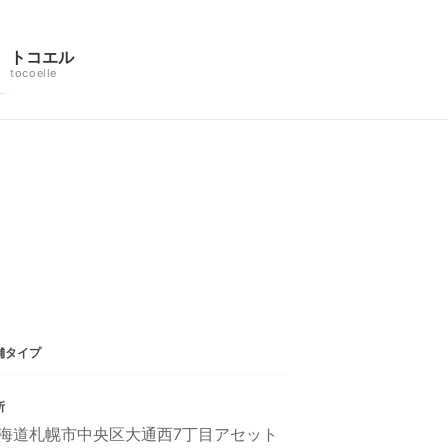
トコエル
tocoelle
舗タイプ
所
海道札幌市中央区大通西7丁目アセット