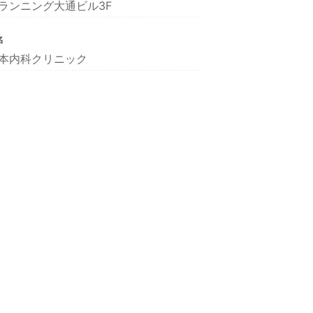
ランニング大通ビル3F
名
本内科クリニック